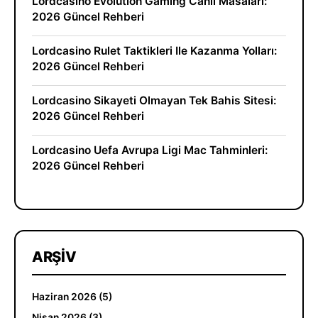
Lordcasino Evolution Gaming Canli Masalari:
2026 Güncel Rehberi
Lordcasino Rulet Taktikleri Ile Kazanma Yolları:
2026 Güncel Rehberi
Lordcasino Sikayeti Olmayan Tek Bahis Sitesi:
2026 Güncel Rehberi
Lordcasino Uefa Avrupa Ligi Mac Tahminleri:
2026 Güncel Rehberi
ARŞIV
Haziran 2026 (5)
Nisan 2026 (3)