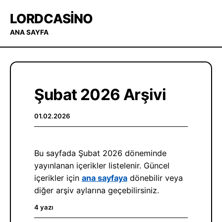
LORDCASINO
ANA SAYFA
Şubat 2026 Arşivi
01.02.2026
Bu sayfada Şubat 2026 döneminde
yayınlanan içerikler listelenir. Güncel
içerikler için
ana sayfaya
dönebilir veya
diğer arşiv aylarına geçebilirsiniz.
4 yazı