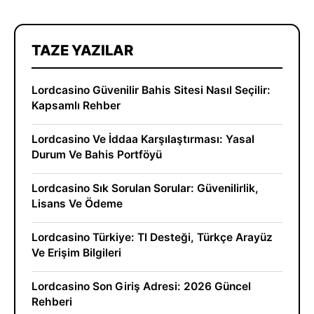
TAZE YAZILAR
Lordcasino Güvenilir Bahis Sitesi Nasıl Seçilir:
Kapsamlı Rehber
Lordcasino Ve İddaa Karşılaştırması: Yasal
Durum Ve Bahis Portföyü
Lordcasino Sık Sorulan Sorular: Güvenilirlik,
Lisans Ve Ödeme
Lordcasino Türkiye: Tl Desteği, Türkçe Arayüz
Ve Erişim Bilgileri
Lordcasino Son Giriş Adresi: 2026 Güncel
Rehberi