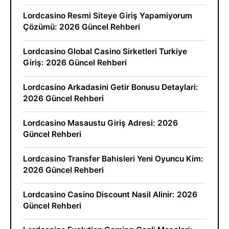
Lordcasino Resmi Siteye Giriş Yapamiyorum
Çözümü: 2026 Güncel Rehberi
Lordcasino Global Casino Sirketleri Turkiye
Giriş: 2026 Güncel Rehberi
Lordcasino Arkadasini Getir Bonusu Detaylari:
2026 Güncel Rehberi
Lordcasino Masaustu Giriş Adresi: 2026
Güncel Rehberi
Lordcasino Transfer Bahisleri Yeni Oyuncu Kim:
2026 Güncel Rehberi
Lordcasino Casino Discount Nasil Alinir: 2026
Güncel Rehberi