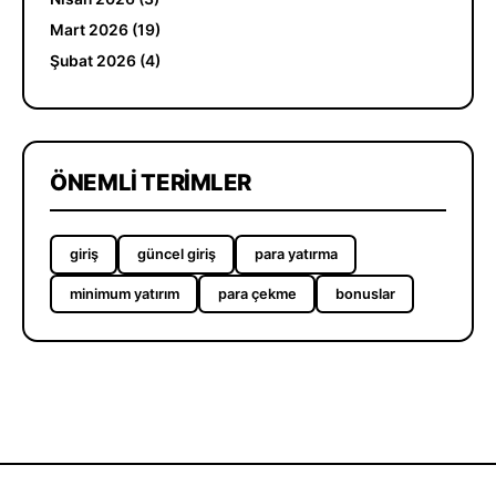
Mart 2026 (19)
Şubat 2026 (4)
ÖNEMLI TERIMLER
giriş
güncel giriş
para yatırma
minimum yatırım
para çekme
bonuslar