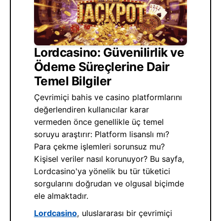
Lordcasino: Güvenilirlik ve
Ödeme Süreçlerine Dair
Temel Bilgiler
Çevrimiçi bahis ve casino platformlarını
değerlendiren kullanıcılar karar
vermeden önce genellikle üç temel
soruyu araştırır: Platform lisanslı mı?
Para çekme işlemleri sorunsuz mu?
Kişisel veriler nasıl korunuyor? Bu sayfa,
Lordcasino'ya yönelik bu tür tüketici
sorgularını doğrudan ve olgusal biçimde
ele almaktadır.
Lordcasino
, uluslararası bir çevrimiçi