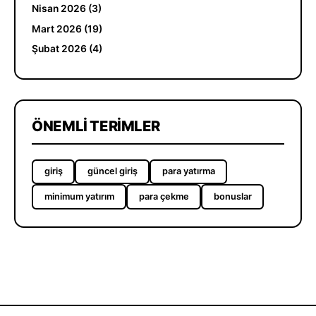
Nisan 2026 (3)
Mart 2026 (19)
Şubat 2026 (4)
ÖNEMLI TERIMLER
giriş
güncel giriş
para yatırma
minimum yatırım
para çekme
bonuslar