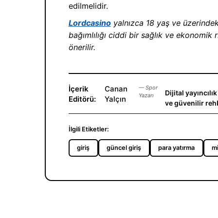
edilmelidir.
Lordcasino
yalnızca 18 yaş ve üzerindek
bağımlılığı ciddi bir sağlık ve ekonomik 
önerilir.
İçerik
Canan
— Spor
Dijital yayıncılı
Yazarı
Editörü:
Yalçın
ve güvenilir reh
İlgili Etiketler:
giriş
güncel giriş
para yatırma
m