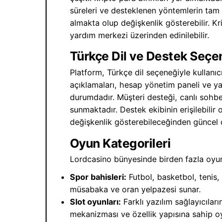
süreleri ve desteklenen yöntemlerin tam 
almakta olup değişkenlik gösterebilir. Kri
yardım merkezi üzerinden edinilebilir.
Türkçe Dil ve Destek Seçe
Platform, Türkçe dil seçeneğiyle kullanı
açıklamaları, hesap yönetim paneli ve yar
durumdadır. Müşteri desteği, canlı sohbe
sunmaktadır. Destek ekibinin erişilebilir 
değişkenlik gösterebileceğinden güncel de
Oyun Kategorileri
Lordcasino bünyesinde birden fazla oyun
Spor bahisleri:
Futbol, basketbol, tenis
müsabaka ve oran yelpazesi sunar.
Slot oyunları:
Farklı yazılım sağlayıcılar
mekanizması ve özellik yapısına sahip oyu