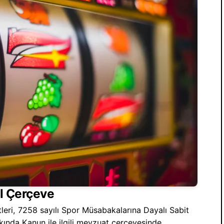
al Çerçeve
tleri, 7258 sayılı Spor Müsabakalarına Dayalı Sabit
kında Kanun ile ilgili mevzuat çerçevesinde