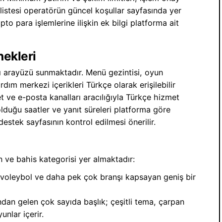
listesi operatörün güncel koşullar sayfasında yer
pto para işlemlerine ilişkin ek bilgi platforma ait
nekleri
cı arayüzü sunmaktadır. Menü gezintisi, oyun
dım merkezi içerikleri Türkçe olarak erişilebilir
t ve e-posta kanalları aracılığıyla Türkçe hizmet
olduğu saatler ve yanıt süreleri platforma göre
stek sayfasının kontrol edilmesi önerilir.
 ve bahis kategorisi yer almaktadır:
, voleybol ve daha pek çok branşı kapsayan geniş bir
ından gelen çok sayıda başlık; çeşitli tema, çarpan
nlar içerir.