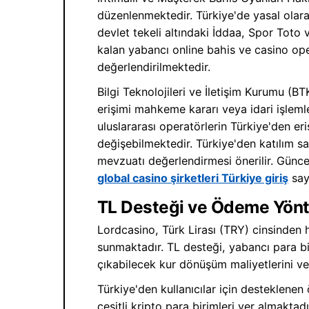
düzenlenmektedir. Türkiye'de yasal olarak
devlet tekeli altındaki İddaa, Spor Toto ve
kalan yabancı online bahis ve casino oper
değerlendirilmektedir.
Bilgi Teknolojileri ve İletişim Kurumu (BTK
erişimi mahkeme kararı veya idari işleml
uluslararası operatörlerin Türkiye'den eriş
değişebilmektedir. Türkiye'den katılım sa
mevzuatı değerlendirmesi önerilir. Günce
global casino şirketleri Türkiye giriş
sayf
TL Desteği ve Ödeme Yönt
Lordcasino, Türk Lirası (TRY) cinsinden
sunmaktadır. TL desteği, yabancı para b
çıkabilecek kur dönüşüm maliyetlerini ve
Türkiye'den kullanıcılar için desteklenen 
çeşitli kripto para birimleri yer almaktad