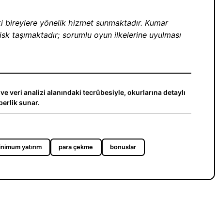
i bireylere yönelik hizmet sunmaktadır. Kumar
risk taşımaktadır; sorumlu oyun ilkelerine uyulması
k ve veri analizi alanındaki tecrübesiyle, okurlarına detaylı
berlik sunar.
inimum yatırım
para çekme
bonuslar