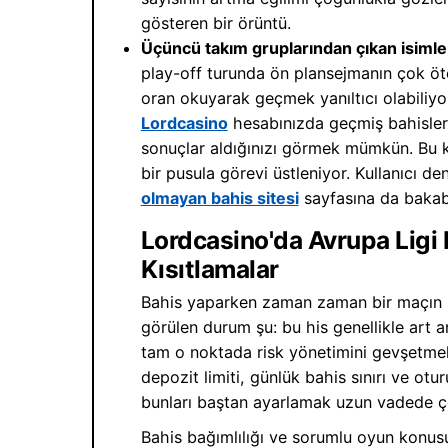
gösteren bir örüntü.
Üçüncü takım gruplarından çıkan isimle
play-off turunda ön plansejmanın çok öt
oran okuyarak geçmek yanıltıcı olabiliyo
Lordcasino
hesabınızda geçmiş bahisler
sonuçlar aldığınızı görmek mümkün. Bu k
bir pusula görevi üstleniyor. Kullanıcı de
olmayan bahis sitesi
sayfasına da bakabil
Lordcasino'da Avrupa Ligi
Kısıtlamalar
Bahis yaparken zaman zaman bir maçın "kes
görülen durum şu: bu his genellikle art 
tam o noktada risk yönetimini gevşetmek 
depozit limiti, günlük bahis sınırı ve otur
bunları baştan ayarlamak uzun vadede çok
Bahis bağımlılığı ve sorumlu oyun konus