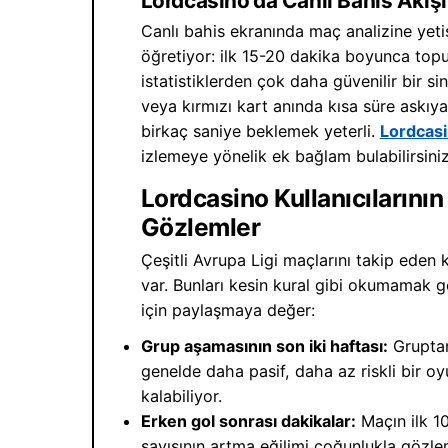
Lordcasino'da Canlı Bahis Akışı
Canlı bahis ekranında maç analizine yet
öğretiyor: ilk 15-20 dakika boyunca to
istatistiklerden çok daha güvenilir bir s
veya kırmızı kart anında kısa süre askıy
birkaç saniye beklemek yeterli.
Lordcasi
izlemeye yönelik ek bağlam bulabilirsiniz
Lordcasino Kullanıcılarını
Gözlemler
Çeşitli Avrupa Ligi maçlarını takip eden 
var. Bunları kesin kural gibi okumamak g
için paylaşmaya değer:
Grup aşamasının son iki haftası:
Gruptan
genelde daha pasif, daha az riskli bir oy
kalabiliyor.
Erken gol sonrası dakikalar:
Maçın ilk 1
sayısının artma eğilimi çoğunlukla gözlem