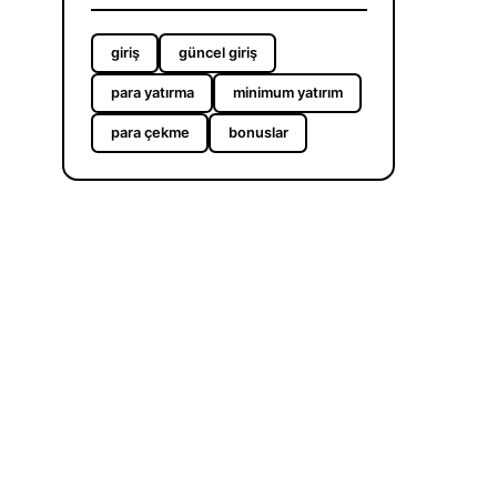
giriş
güncel giriş
para yatırma
minimum yatırım
para çekme
bonuslar