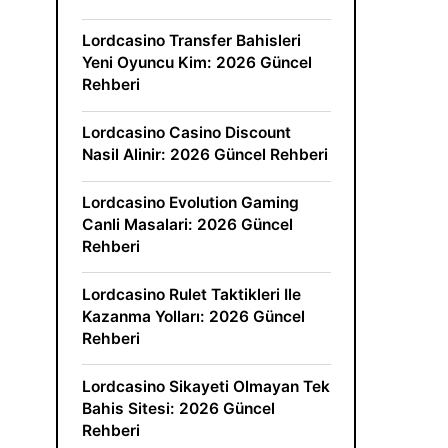
Lordcasino Transfer Bahisleri
Yeni Oyuncu Kim: 2026 Güncel
Rehberi
Lordcasino Casino Discount
Nasil Alinir: 2026 Güncel Rehberi
Lordcasino Evolution Gaming
Canli Masalari: 2026 Güncel
Rehberi
Lordcasino Rulet Taktikleri Ile
Kazanma Yolları: 2026 Güncel
Rehberi
Lordcasino Sikayeti Olmayan Tek
Bahis Sitesi: 2026 Güncel
Rehberi