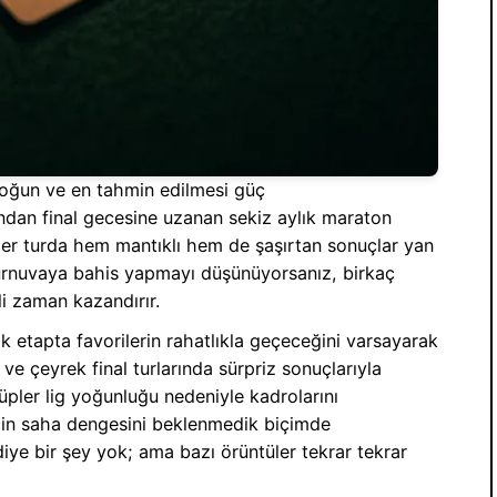
yoğun ve en tahmin edilmesi güç
ndan final gecesine uzanan sekiz aylık maraton
er turda hem mantıklı hem de şaşırtan sonuçlar yan
turnuvaya bahis yapmayı düşünüyorsanız, birkaç
i zaman kazandırır.
lk etapta favorilerin rahatlıkla geçeceğini varsayarak
 ve çeyrek final turlarında sürpriz sonuçlarıyla
pler lig yoğunluğu nedeniyle kadrolarını
çin saha dengesini beklenmedik biçimde
 diye bir şey yok; ama bazı örüntüler tekrar tekrar