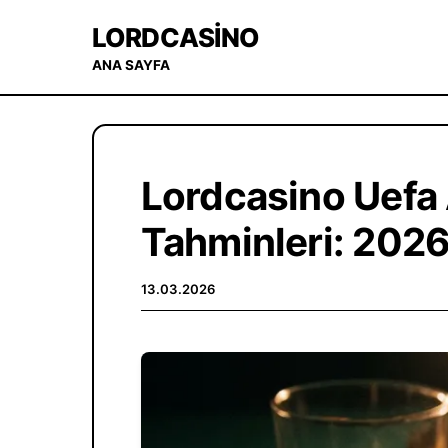
LORDCASINO
ANA SAYFA
Lordcasino Uefa 
Tahminleri: 202
13.03.2026